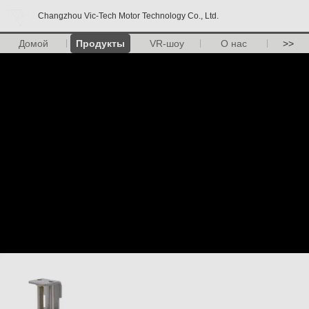
Changzhou Vic-Tech Motor Technology Co., Ltd.
Домой
Продукты
VR-шоу
О нас
>>