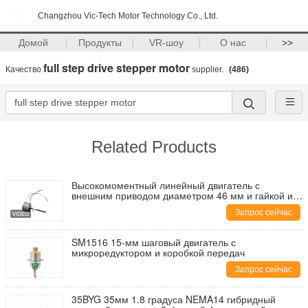
Changzhou Vic-Tech Motor Technology Co., Ltd.
Домой
Продукты
VR-шоу
О нас
>>
full step drive stepper motor
Качество
supplier.
(486)
Related Products
Высокомоментный линейный двигатель с
внешним приводом диаметром 46 мм и гайкой из
ПОМ, линейный двигатель 24 В постоянного тока
Запрос сейчас
SM1516 15-мм шаговый двигатель с
микроредуктором и коробкой передач
Запрос сейчас
35BYG 35мм 1.8 градуса NEMA14 гибридный