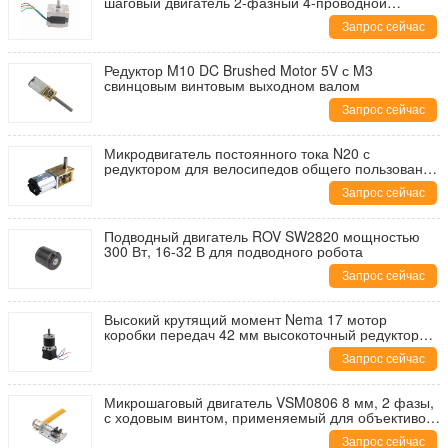
шаговый двигатель 2-фазный 4-проводной
шаговый двигатель
Запрос сейчас
Редуктор M10 DC Brushed Motor 5V с M3
свинцовым винтовым выходном валом
Запрос сейчас
Микродвигатель постоянного тока N20 с
редуктором для велосипедов общего пользования
и умных замков
Запрос сейчас
Подводный двигатель ROV SW2820 мощностью
300 Вт, 16-32 В для подводного робота
Запрос сейчас
Высокий крутящий момент Nema 17 мотор
коробки передач 42 мм высокоточный редуктор
коробки передач шаговый мотор для 3D-принтера
Запрос сейчас
Микрошаговый двигатель VSM0806 8 мм, 2 фазы,
с ходовым винтом, применяемый для объективов
камер
Запрос сейчас