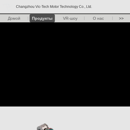
Changzhou Vic-Tech Motor Technology Co., Ltd.
Домой
Продукты
VR-шоу
О нас
>>