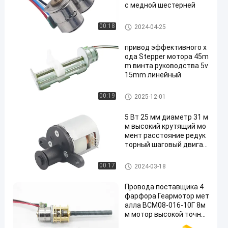
с медной шестерней
Микро-шаговых двигателей
00:18
2024-04-25
привод эффективного х
ода Stepper мотора 45m
m винта руководства 5v
15mm линейный
Мотор слайдера Степпер
00:19
2025-12-01
5 Вт 25 мм диаметр 31 м
м высокий крутящий мо
мент расстояние редук
торный шаговый двигат
ель для анализатора сл
юны, анализатора кров
направлены шаговый двигат
00:17
2024-03-18
и, сварочной машины
ель
Провода поставщика 4
фарфора Геармотор мет
алла ВСМ08-016-10Г 8м
м мотор высокой точнос
ти степпер мотора 3.3в