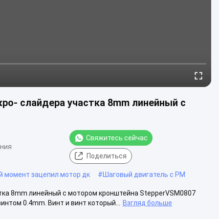
кро- слайдера участка 8mm линейный с
Свяжитесь сейчас
ения
Поделиться
 момент зацепил мотор дк
#
Шаговый двигатель с PM
стка 8mm линейный с мотором кронштейна StepperVSM0807
интом 0.4mm. Винт и винт который...
Взгляд больше