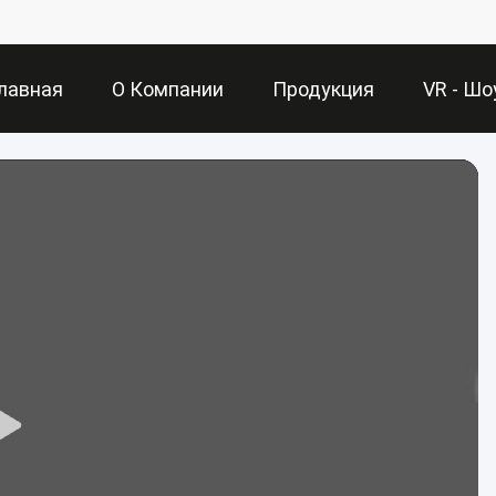
лавная
О Компании
Продукция
VR - Шо
раница