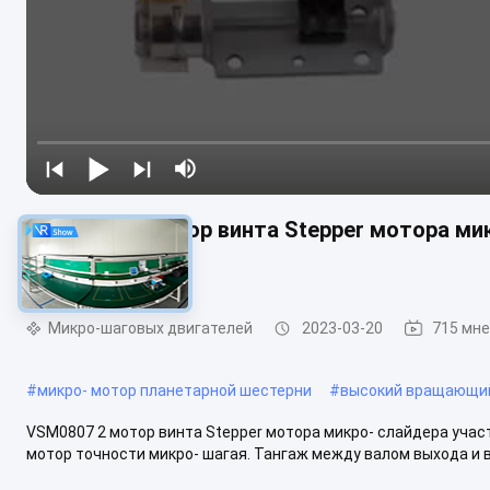
VSM0807 2 мотор винта Stepper мотора ми
кронштейном
Микро-шаговых двигателей
2023-03-20
715 мн
#
микро- мотор планетарной шестерни
#
высокий вращающий
VSM0807 2 мотор винта Stepper мотора микро- слайдера уча
мотор точности микро- шагая. Тангаж между валом выхода и в