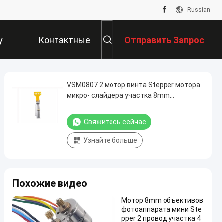
Russian
у
Контактные
Отправить Запрос
Данные
VSM0807 2 мотор винта Stepper мотора
микро- слайдера участка 8mm
линейный с кронштейном
Свяжитесь сейчас
Узнайте больше
Похожие видео
Мотор 8mm объективов
фотоаппарата мини Ste
pper 2 провод участка 4