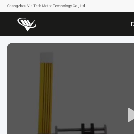
Changzhou Vic-Tech Motor Technology Co., Ltd.
Г
Ст