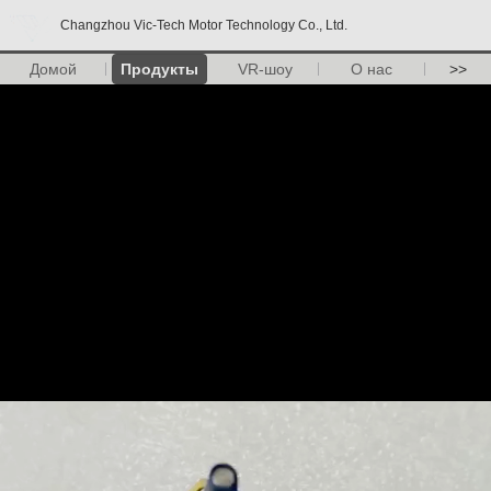
Changzhou Vic-Tech Motor Technology Co., Ltd.
Домой
Продукты
VR-шоу
О нас
>>