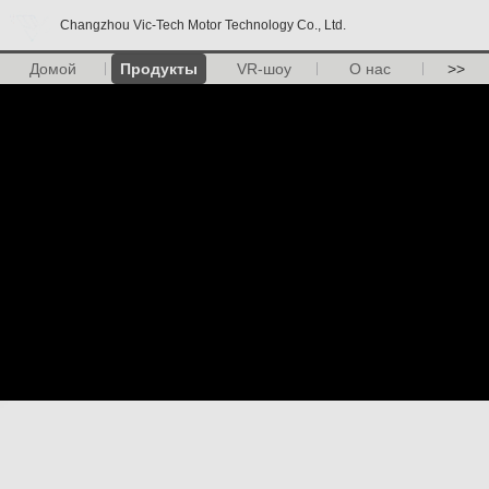
Changzhou Vic-Tech Motor Technology Co., Ltd.
Домой
Продукты
VR-шоу
О нас
>>