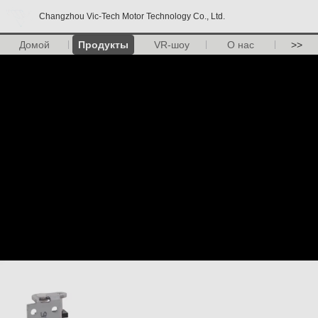
Changzhou Vic-Tech Motor Technology Co., Ltd.
Домой
Продукты
VR-шоу
О нас
>>