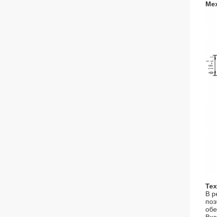
Ме
Тех
В р
поэ
обе