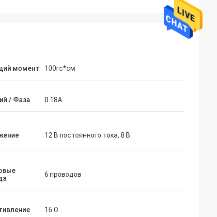
щий момент
100гс*см
ий / Фаза
0.18A
жение
12 В постоянного тока, 8 В
дсторм частное
Грифон Эшли
и ожидалось, оно
Пересылка была получена очень
Продавец
быстро. Продукт хорошо был защищен
овые
 и помогает в
путем упаковка. Реп компании был
6 проводов
да
е. Они готовы
сердечен и добросердечен. А плюс
 вас.
оценка!
тивление
16 Ω