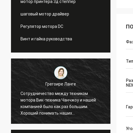
мотор принтера 3д степпер
шаговый мотор драйвер
ПО
Регулятор мотора DC
Винт и гайка руководства
Фа
Ти
Раз
Грегоире Ланге
NE
Сотрудничество между техником
Профе
мотора Вик-техника Чанчжоу и нашей
Заказ 
компанией было как раз большим.
Встре
Гар
Хороший понимать наших
добав
потребностей, больший завещать
водите
разрешить наши проблемы. Я
Уго
рекомендую!