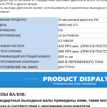
дная часть питания и стандартный шаговый двигатель могут исполь
еля PCB и других форм.
ть выхода двигателя может использоваться в различных выходных ко
ржень!
ЗВАНИЕ ПРОДУКТА
35-мм шаговый двигатель PM
ДЕЛЬ
SM35-048-372
ПРЯЖЕНИЕ
8 В
ПРОТИВЛЕНИЕ
16 Ω±7%/ФАЗА
0,5 А/ФАЗА
420 PPS мин. (ПРИ 8 В ПОС
СКОВАЯ ЧАСТОТА
900 PPS мин.
(ПРИ 8 В ПОСТ
ТОТА ОТКЛИКА
450 гс.см
ЕРЖИВАЮЩИЙ КРУТЯЩИЙ МОМЕНТ
600 В ПЕРЕМЕННОГО ТОКА
ПРОТИВЛЕНИЕ ИЗОЛЯЦИИ
ГОТОВЛЕНИЕ НА ЗАКАЗ
ДОСТУПНО
ИПЫ ВАЛОВ
:
андартные выходные валы приведены ниже, также мог
казу в соответствии с чертежами пользователя