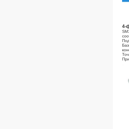
4-
SM
соо
Под
Баз
кон
Точ
При