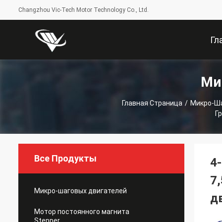
Changzhou Vic-Tech Motor Technology Co., Ltd.
Гл
Ми
Стр
Главная Страница
/
Микро-Ша
Г
Все Продукты
4
7
Микро-шаговых двигателей
д
Мотор постоянного магнита
Stepper