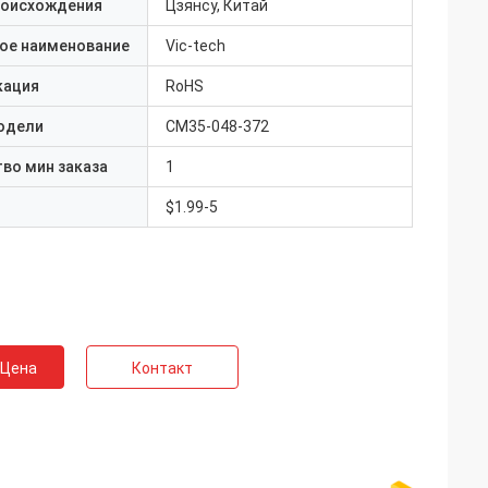
роисхождения
Цзянсу, Китай
ое наименование
Vic-tech
кация
RoHS
одели
СМ35-048-372
во мин заказа
1
$1.99-5
 Цена
Контакт