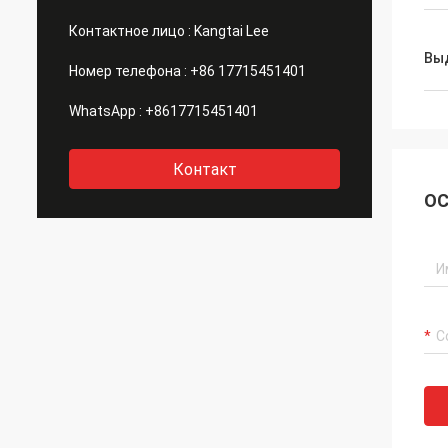
Контактное лицо :
Kangtai Lee
Вы
Номер телефона :
+86 17715451401
WhatsApp :
+8617715451401
Контакт
ОС