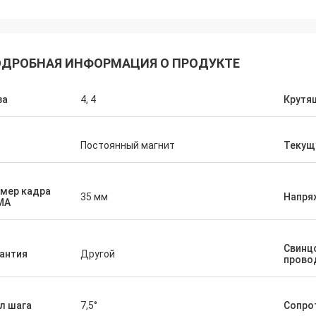
ДРОБНАЯ ИНФОРМАЦИЯ О ПРОДУКТЕ
за
4, 4
Крутя
п
Постоянный магнит
Текущ
мер кадра
35 мм
Напря
Дэвид Молевельт
Ограниченное Буйль
MA
ссиональное и ясное сообщение.
Продукт работает как 
был погружен во времени.
был упакован славно. 
Свинц
чные соединители где
отвечает очень быстро
антия
Другой
прово
ленный к пересылке. Работы
делать покупая решени
ля как мы согласились!
подгонять продукт для
л шага
7,5°
Сопро