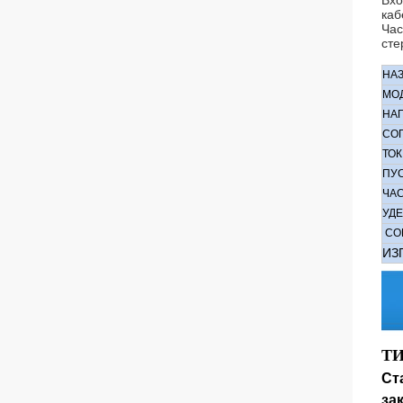
Вхо
каб
Час
сте
НА
МО
НА
СО
ТОК
ПУ
ЧАС
УД
СО
ИЗ
Т
Ст
за