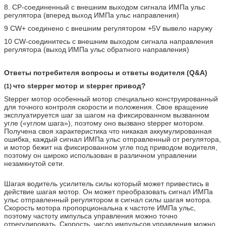
8. CP-соединенный с внешним выходом сигнала ИМПа ульс
регулятора (вперед выход ИМПа ульс направления)
9 CW+ соединено с внешним регулятором +5V вывело наружу
10 CW-соединитесь с внешним выходом сигнала направления
регулятора (выход ИМПа ульс обратного направления)
Ответы потребителя вопросы и ответы водителя (Q&A)
что stepper мотор и stepper привод?
(1)
Stepper мотор особенный мотор специально конструированный
для точного контроля скорости и положения. Свое вращение
эксплуатируется шаг за шагом на фиксированном вызванном
угле («углом шага»), поэтому оно вызвано stepper мотором.
Получена своя характеристика что никакая аккумулированная
ошибка, каждый сигнал ИМПа ульс отправленный от регулятора,
и мотор бежит на фиксированном угле под приводом водителя,
поэтому он широко использован в различном управлении
незамкнутой сети.
Шагая водитель усилитель силы который может привестись в
действие шагая мотор. Он может преобразовать сигнал ИМПа
ульс отправленный регулятором в сигнал силы шагая мотора.
Скорость мотора пропорциональна к частоте ИМПа ульс,
поэтому частоту импульса управления можно точно
отрегулировать. Скорость, число импульсов управления можно