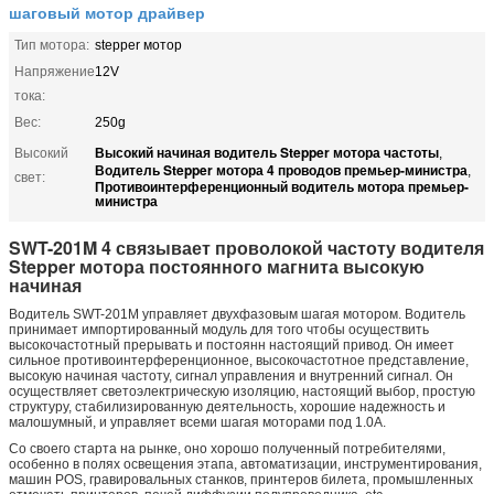
шаговый мотор драйвер
Тип мотора:
stepper мотор
Напряжение
12V
тока:
Вес:
250g
Высокий начиная водитель Stepper мотора частоты
Высокий
,
Водитель Stepper мотора 4 проводов премьер-министра
,
свет:
Противоинтерференционный водитель мотора премьер-
министра
SWT-201M 4 связывает проволокой частоту водителя
Stepper мотора постоянного магнита высокую
начиная
Водитель SWT-201M управляет двухфазовым шагая мотором. Водитель
принимает импортированный модуль для того чтобы осуществить
высокочастотный прерывать и постоянн настоящий привод. Он имеет
сильное противоинтерференционное, высокочастотное представление,
высокую начиная частоту, сигнал управления и внутренний сигнал. Он
осуществляет светоэлектрическую изоляцию, настоящий выбор, простую
структуру, стабилизированную деятельность, хорошие надежность и
малошумный, и управляет всеми шагая моторами под 1.0A.
Со своего старта на рынке, оно хорошо полученный потребителями,
особенно в полях освещения этапа, автоматизации, инструментирования,
машин POS, гравировальных станков, принтеров билета, промышленных