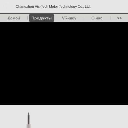
Changzhou Vic-Tech Motor Technology Co., Ltd.
Домой
Продукты
VR-шоу
О нас
>>