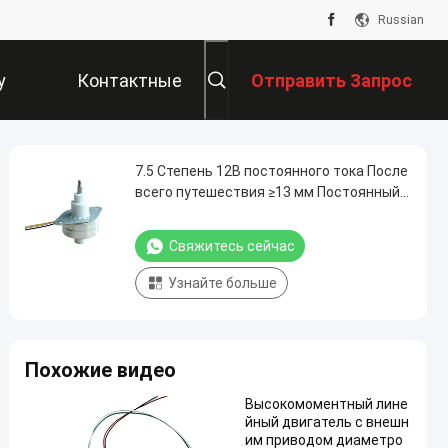
Russian
у
Контактные
Отправить Запрос
Данные
7.5 Степень 12В постоянного тока После
всего путешествия ≥13 мм Постоянный
магнит шаговой линейный мотор 25 мм
Для 3D-принтера
Свяжитесь сейчас
Узнайте больше
Похожие видео
Высокомоментный лине
йный двигатель с внешн
им приводом диаметро