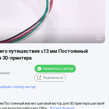
всего путешествия ≥13 мм Постоянный
 3D-принтера
Свяжитесь сейчас
мнения
Поделиться
нейный степпер мотор
мм Постоянный магнит шаговой мотор для 3D принтера шаговой
когда ротор работает CW и...
Взгляд больше