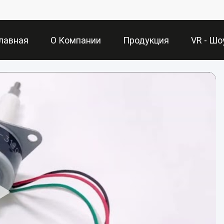
лавная
О Компании
Продукция
VR - Шо
раница