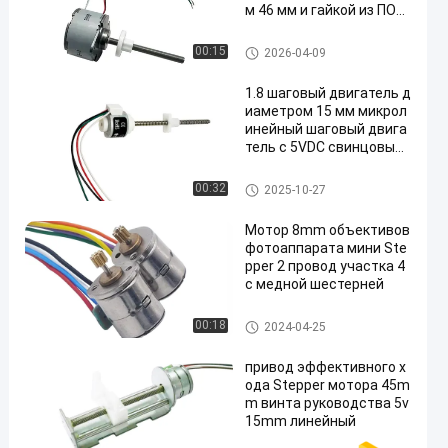
м 46 мм и гайкой из ПОМ,
линейный двигатель 24
В постоянного тока
Линейный шаговый двигате
00:15
2026-04-09
ль
1.8 шаговый двигатель д
иаметром 15 мм микрол
инейный шаговый двига
тель с 5VDC свинцовым
винтом Биполярный с пл
астиковым скользящим
Линейный шаговый двигате
00:32
2025-10-27
ль
Мотор 8mm объективов
фотоаппарата мини Ste
pper 2 провод участка 4
с медной шестерней
Микро-шаговых двигателей
00:18
2024-04-25
привод эффективного х
ода Stepper мотора 45m
m винта руководства 5v
15mm линейный