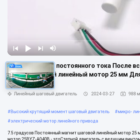
7.5 Степень 12В постоянного тока После 
магнит шаговой линейный мотор 25 мм Для
Линейный шаговый двигатель
2024-03-27
988 
#
Высокий крутящий момент шаговый двигатель
#
микро- ли
#
электрический мотор линейного привода
7.5 градусов Постоянный магнит шаговой линейный мотор 25 
мотор 25BYZ-A040B - этоСтепной двигатель с ведущим винтом, 