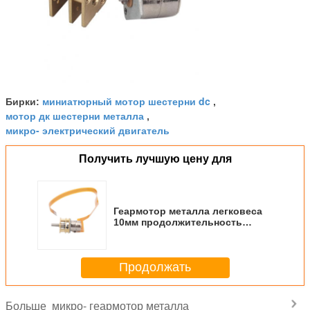
миниатюрный мотор шестерни dc
Бирки:
,
мотор дк шестерни металла
,
микро- электрический двигатель
Получить лучшую цену для
Геармотор металла легковеса
10мм продолжительность
жизни микро- длинная легкая
для того чтобы
контролировать СМ10157
Продолжать
микро- геармотор металла
Больше