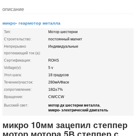
описание
микро- геармотор металла
Тип:
Мотор шестерни
Строительство:
постоянный магнит
Непрерывно
Индивидуальные
протекающий ток (a):
Сертификация:
ROHS
Voltage(v):
5 v
Угол шага:
18 градусов
Течение/участок:
280мА/Фасе
сопротивление:
18Ω±7%
Вращение:
CW/CCW
мотор дк шестерни металла
Высокий свет:
,
микро- электрический двигатель
микро 10мм зацепил степпер
мотор мотора 5В степпер с