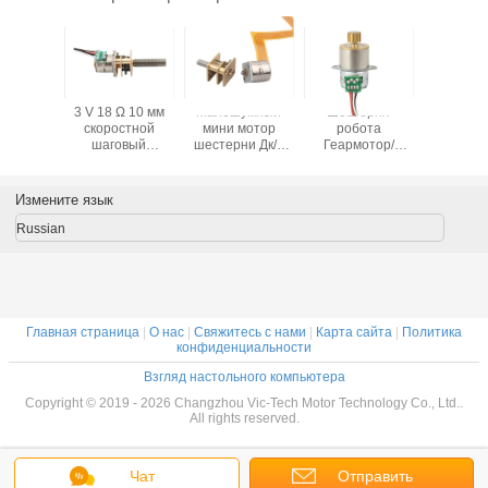
сток 4
3 V 18 Ω 10 мм
Малошумный
Шестерня
Мотор 5В
ывает
скоростной
мини мотор
робота
Metal 
локой
шаговый
шестерни Дк/2
Геармотор/
мотор
двигатель
фазирует
металла
а 10мм
высокоточный
двухполярный
большого
микро-
микрометаллический
Степпер мотор с
вращающего
Измените язык
пер с
скоростной
ФПК СМ10157
момента микро-
бкой
двигатель с
едет на
Russian
ч СМ10-
коробкой
автомобиле
еталла
передач
высокая энергия
- норма
сбережений
СМ1516
Главная страница
|
О нас
|
Свяжитесь с нами
|
Карта сайта
|
Политика
конфиденциальности
Взгляд настольного компьютера
Copyright © 2019 - 2026 Changzhou Vic-Tech Motor Technology Co., Ltd..
All rights reserved.
Чат
Отправить