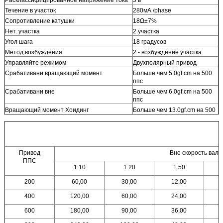
Течение в участок
280мА /phase
Сопротивление катушки
18Ω±7%
Нет. участка
2 участка
Угол шага
18 градусов
Метод возбуждения
2 - возбуждение участка
Управляйте режимом
Двухполярный привод
Срабативани вращающий момент
Больше чем 5.0gf.cm на 500
ппс
Срабативани вне
Больше чем 6.0gf.cm на 500
ппс
Вращающий момент Хоидинг
Больше чем 13.0gf.cm на 500
ппс
Максимальн Ответ Частота
Больше чем 1600 ппс
Макс. Начало частоты
Больше чем 1000 ппс
Класс изоляции
Класс е для катушек
Привод
Вне скорость вала
Прочность изоляции
АК 100В на одна секунда
ППС
1:10
1:20
1:50
Сопротивление изоляции
50МΩ ДК 500 В
Температурная амплитуда рабочей
-0~+55 ℃
200
60,00
30,00
12,00
температуры
400
120,00
60,00
24,00
Метод руководства
ФПК
Вес
10г
600
180,00
90,00
36,00
ОЭМ & ОБСЛУЖИВАНИЕ ОДМ
ДОСТУПНЫЙ