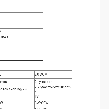
к
кунда
 V
3,0 DC V
асток
2 - участок
2-2 участок exciting/2-
асток exciting/2-2
2
18°
CW
CW/CCW