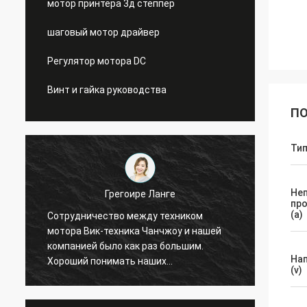
мотор принтера 3д степпер
шаговый мотор драйвер
Регулятор мотора DC
Винт и гайка руководства
ПО
Ти
Не
Грегоире Ланге
пр
(a)
Сотрудничество между техником
Профе
мотора Вик-техника Чанчжоу и нашей
Заказ 
компанией было как раз большим.
Встре
На
Хороший понимать наших
добав
(v)
потребностей, больший завещать
водите
разрешить наши проблемы. Я
рекомендую!