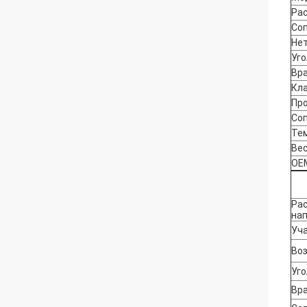
Ра
Со
Нет
Уго
Вр
Кл
Пр
Со
Те
Ве
OE
Ра
на
Уч
Во
Уго
Вр