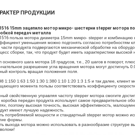
РАКТЕР ПРОДУКЦИИ
516 15mm зацепило мотор микро- шестерни stepper мотора пос
робкой передач металла
1516
польза мотора диаметра 15mm микро- stepper и комбинацию 
ффициент уменьшения можно подгонять согласно потребностям кл
 части продукта подвергаются механической обработке на оборуд
цесс сборки, так, что продукт будет иметь характеристики высоко
л основного шага мотора 18 градусов, т.е., 20 шагов в поворот, п
нчательное разрешение угла вращения мотора могут достигнуть 0.
ный контроль вращая положения поля.
98 1:150 1:63 1:50 1:30 1:380 1:10 1:20 1:3 1:5 и так далее, клиен
щающего момента пользы соответствовать коэффициенту скорости,
ный свойственную управляя частоту stepper мотора смогите дост
 коробка передач продукта использует самое предварительное о
тях, поэтому высокая точность, высокая эффективность, малошумн
дукт имеют лучшую надежность.
ть потребляемой мощности и стандартный stepper мотор можно исп
гие формы.
ть выхода мотора можно использовать в разнообразие структуре вых
волоки!