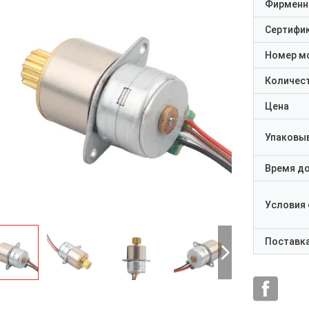
Фирменн
Сертифи
Номер м
Количест
Цена
Упаковы
Время д
Условия
Поставк