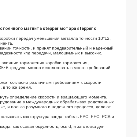
тоянного магнита stepper мотора stepper с
коробки передач уменьшения металла точности 10*12,
иента.
овании точности, и принят предварительный и надежный
й надежности кпд передачи, малошумных и высоких.
люс влияние торможения коробки торможения,
05~6 градуса, можно использовать в много требований.
т может согласно различным требованиям к скорости
 в то же время.
игнуть определение скорости и вращающего момента.
борудование в международных обрабатывая родственных
ые, и польза разумного и надежного процесса, делают
ользовать как структура зонда, кабель FPC, FFC, PCB и
ода, как осевая окружность, ось d, и заготовка для