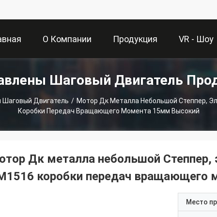
авная
О Компании
Продукция
VR - Шоу
авлены Шаговый Двигатель Про
аница
 Шаговый Двигатель
/
Мотор Дк Металла Небольшой Степпер, Э
Коробки Передач Вращающего Момента 15мм Высокий
отор Дк металла небольшой Степпер, 
М1516 коробки передач вращающего 
Место п