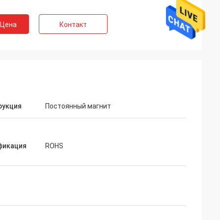
 Цена
Контакт
рукция
Постоянный магнит
дсторм частное
Грифон Эшли
фикация
ROHS
и ожидалось, оно
Пересылка была получена очень
Продавец
быстро. Продукт хорошо был защищен
 и помогает в
путем упаковка. Реп компании был
е. Они готовы
сердечен и добросердечен. А плюс
 вас.
оценка!