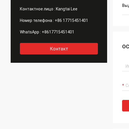
Вы
Контактное лицо :
Kangtai Lee
Номер телефона :
+86 17715451401
WhatsApp :
+8617715451401
ОС
Контакт