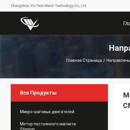
Changzhou Vic-Tech Motor Technology Co., Ltd.
Гл
Напр
Стр
Главная Страница
/
Направлены
Все Продукты
М
С
Микро-шаговых двигателей
Мотор постоянного магнита
Stepper