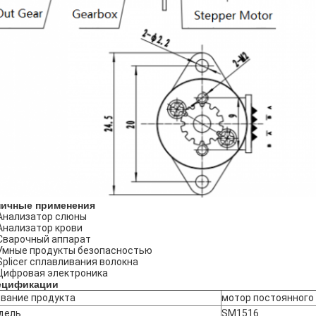
пичные применения
Анализатор слюны
Анализатор крови
Сварочный аппарат
Умные продукты безопасностью
Splicer сплавливания волокна
Цифровая электроника
ецификации
вание продукта
мотор постоянного
дель
SM1516