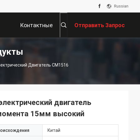
Russian
Контактные
Отправить Запрос
дукты
Данные
лектрический Двигатель СМ1516
электрический двигатель
момента 15мм высокий
роисхождения
Китай