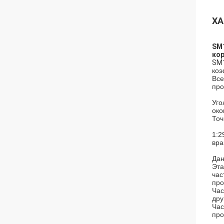
ХА
SM1
ко
SM
коэ
Все
про
Уго
око
Точ
1:2
вра
Дан
Эта
час
про
Час
дру
Час
про