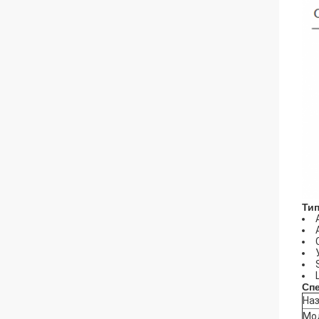
Ти
Сп
Наз
Мо