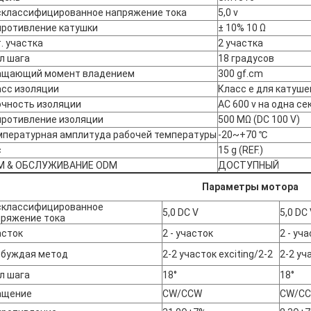
склассифицированное напряжение тока
5,0 v
противление катушки
± 10% 10 Ω
. участка
2 участка
л шага
18 градусов
ащающий момент владением
300 gf.cm
асс изоляции
Класс e для катуше
очность изоляции
AC 600 v на одна се
противление изоляции
500 MΩ (DC 100 V)
мпературная амплитуда рабочей температуры
-20~+70 ℃
с
15 g (REF.)
M & ОБСЛУЖИВАНИЕ ODM
ДОСТУПНЫЙ
Параметры мотора
склассифицированное
5,0 DC V
5,0 DC
пряжение тока
асток
2 - участок
2 - уч
збуждая метод
2-2 участок exciting/2-2
2-2 уч
л шага
18°
18°
ащение
CW/CCW
CW/C