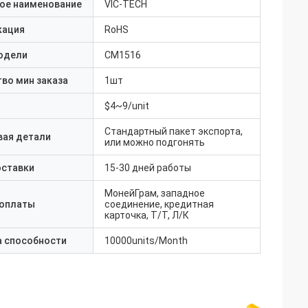
ое наименование
VIC-TECH
кация
RoHS
одели
СМ1516
во мин заказа
1шт
$4~9/unit
Стандартный пакет экспорта,
вая детали
или можно подгонять
оставки
15-30 дней работы
МонейГрам, западное
 оплаты
соединение, кредитная
карточка, Т/Т, Л/К
а способности
10000units/Month